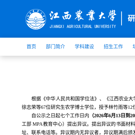
首页
部门简介
学科建设
招生工作
根据《中华人民共和国学位法》、《江西农业大
徐志荣
等
67
位研究生农学博士学位
，授予
林竹雨
等12
自公示之日起七个工作日内
（
20
26
年
6
月
13
日到20
工部
MPA教育中心）提出异议。提出异议的书面材
址、联系电话等。异议期内无异议者，异议期满后颁