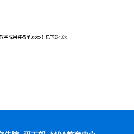
学成果奖名单.docx
】已下载
43
次